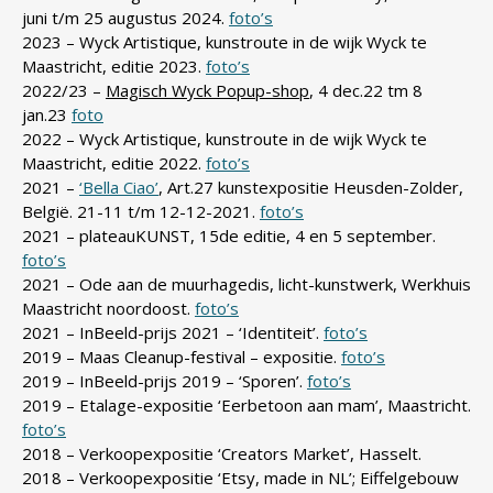
juni t/m 25 augustus 2024.
foto’s
2023 – Wyck Artistique, kunstroute in de wijk Wyck te
Maastricht, editie 2023.
foto’s
2022/23 –
Magisch Wyck Popup-shop
, 4 dec.22 tm 8
jan.23
foto
2022 – Wyck Artistique, kunstroute in de wijk Wyck te
Maastricht, editie 2022.
foto’s
2021 –
‘Bella Ciao’
, Art.27 kunstexpositie Heusden-Zolder,
België. 21-11 t/m 12-12-2021.
foto’s
2021 – plateauKUNST, 15de editie, 4 en 5 september.
foto’s
2021 – Ode aan de muurhagedis, licht-kunstwerk, Werkhuis
Maastricht noordoost.
foto’s
2021 – InBeeld-prijs 2021 – ‘Identiteit’.
foto’s
2019 – Maas Cleanup-festival – expositie.
foto’s
2019 – InBeeld-prijs 2019 – ‘Sporen’.
foto’s
2019 – Etalage-expositie ‘Eerbetoon aan mam’, Maastricht.
foto’s
2018 – Verkoopexpositie ‘Creators Market’, Hasselt.
2018 – Verkoopexpositie ‘Etsy, made in NL’; Eiffelgebouw