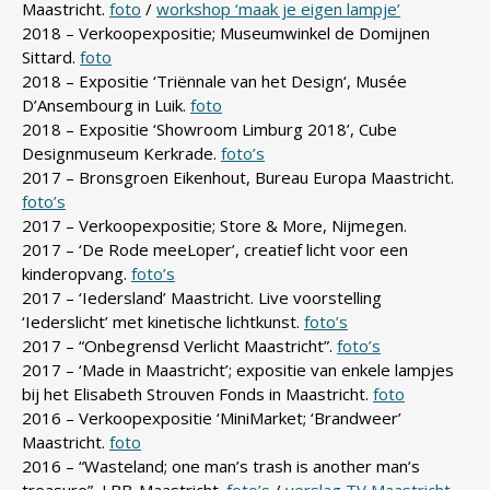
Maastricht.
foto
/
workshop ‘maak je eigen lampje’
2018 – Verkoopexpositie; Museumwinkel de Domijnen
Sittard.
foto
2018 – Expositie ‘
Triënnale van het Design
‘,
Musée
D’Ansembourg in Luik
.
foto
2018 – Expositie ‘Showroom Limburg 2018’, Cube
Designmuseum Kerkrade.
foto’s
2017 – Bronsgroen Eikenhout, Bureau Europa Maastricht.
foto’s
2017 – Verkoopexpositie; Store & More, Nijmegen.
2017 – ‘De Rode meeLoper’, creatief licht voor een
kinderopvang.
foto’s
2017 – ‘Iedersland’ Maastricht. Live voorstelling
‘Iederslicht’ met kinetische lichtkunst.
foto’s
2017 – “Onbegrensd Verlicht Maastricht”.
foto’s
2017 – ‘Made in Maastricht’; expositie van enkele lampjes
bij het Elisabeth Strouven Fonds in Maastricht.
foto
2016 – Verkoopexpositie ‘MiniMarket; ‘Brandweer’
Maastricht.
foto
2016 – “Wasteland; one man’s trash is another man’s