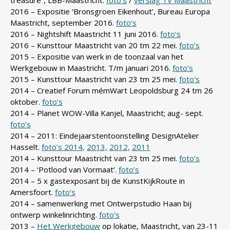
treasure”, LBB-Maastricht.
foto’s
/
verslag TV Maastricht
2016 – Expositie ‘Bronsgroen Eikenhout’, Bureau Europa
Maastricht, september 2016.
foto’s
2016 – Nightshift Maastricht 11 juni 2016.
foto’s
2016 – Kunsttour Maastricht van 20 tm 22 mei.
foto’s
2015 – Expositie van werk in de toonzaal van het
Werkgebouw in Maastricht. T/m januari 2016.
foto’s
2015 – Kunsttour Maastricht van 23 tm 25 mei.
foto’s
2014 – Creatief Forum mémWart Leopoldsburg 24 tm 26
oktober.
foto’s
2014 – Planet WOW-Villa Kanjel, Maastricht; aug- sept.
foto’s
2014 – 2011: Eindejaarstentoonstelling DesignAtelier
Hasselt.
foto’s 2014
,
2013,
2012,
2011
2014 – Kunsttour Maastricht van 23 tm 25 mei.
foto’s
2014 – ‘Potlood van Vormaat’.
foto’s
2014 – 5 x gastexposant bij de KunstKijkRoute in
Amersfoort.
foto’s
2014 – samenwerking met Ontwerpstudio Haan bij
ontwerp winkelinrichting.
foto’s
2013 –
Het Werkgebouw
op lokatie, Maastricht, van 23-11