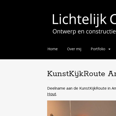
Skip
Home
Over mij
Portfolio
to
content
KunstKijkRoute Am
Deelname aan de KunstKijkRoute in Am
Hout
.