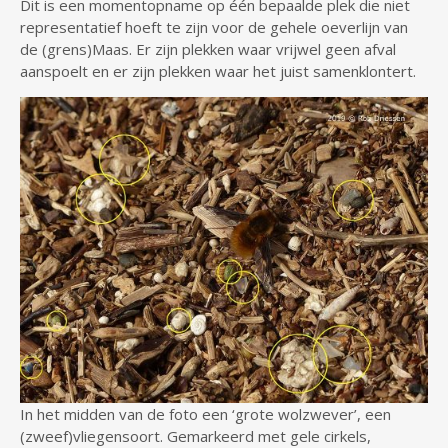
Dit is een momentopname op één bepaalde plek die niet
representatief hoeft te zijn voor de gehele oeverlijn van
de (grens)Maas. Er zijn plekken waar vrijwel geen afval
aanspoelt en er zijn plekken waar het juist samenklontert.
In het midden van de foto een ‘grote wolzwever’, een
(zweef)vliegensoort. Gemarkeerd met gele cirkels,