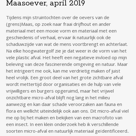
Maasoever, april 2019
Tijdens mijn struintochten over de oevers van de
(grens)Maas, op zoek naar fraai drijfhout en ander
materiaal met een mooie vorm en materiaal met een
geschiedenis of verhaal, ervaar ik natuurlijk ook de
schaduwzijde van wat de mens voortbrengt en achterlaat.
Na elke hoogwatergolf zie je dat weer in de vorm van het
vele plastic afval. Het heeft een negatieve invloed op mijn
beleving van deze fascinerende omgeving en natuur. Maar
het intrigeert me ook, kan me verdrietig maken of juist
heel vrolijk. Een groot deel van het grote zichtbare afval
wordt mettertijd door organisaties en de hulp van vele
vrijwilligers en burgers opgeruimd, maar het vrijwel
onzichtbare micro-afval blijft nog lang in het milieu
aanwezig en kan daar schade veroorzaken aan fauna en
flora en wellicht uiteindelijk ook aan ons. Dit micro-afval viel
me op bij het maken en bekijken van een macrofoto van
een insect. In een klein onderzoek heb ik verschillende
soorten micro-afval en natuurlijk materiaal geïdentificeerd..