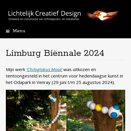
Menu
Skip
to
content
Limburg Biënnale 2024
Mijn werk
‘Chiloglobus Mosa’
was uitkozen en
tentoongesteld in het centrum voor hedendaagse kunst in
het Odapark in Venray (29 juni t/m 25 augustus 2024).