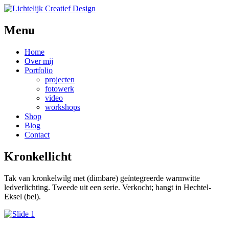
Menu
Skip
Home
to
Over mij
content
Portfolio
projecten
fotowerk
video
workshops
Shop
Blog
Contact
Kronkellicht
Tak van kronkelwilg met (dimbare) geïntegreerde warmwitte
ledverlichting. Tweede uit een serie. Verkocht; hangt in Hechtel-
Eksel (bel).