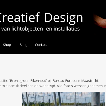
Shop
Blog
Contact
sitie ‘Bronsgroen Eikenhout’ bij Bureau Europa in Maastricht.
to’s nam ik deel aan de wedstrijd. Alle foto’s werden genomen in