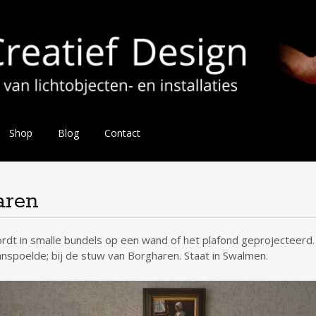
Shop
Blog
Contact
aren
ordt in smalle bundels op een wand of het plafond geprojecteerd.
anspoelde; bij de stuw van Borgharen. Staat in Swalmen.