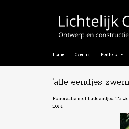
Skip
Home
Over mij
Portfolio
to
content
‘alle eendjes zwe
Funcreatie met badeendjes. Te zie
2014.