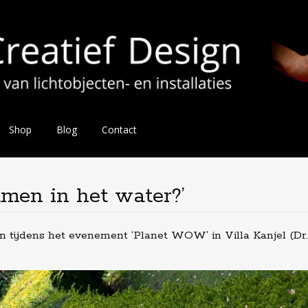
Shop
Blog
Contact
mmen in het water?’
n tijdens het evenement ‘Planet WOW’ in Villa Kanjel (Dr.